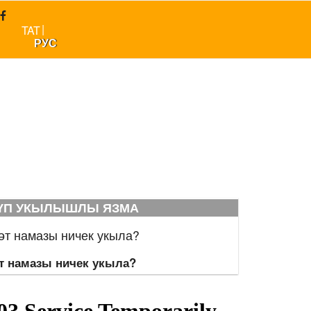
|
TAT
РУС
КҮП УКЫЛЫШЛЫ ЯЗМА
т намазы ничек укыла?