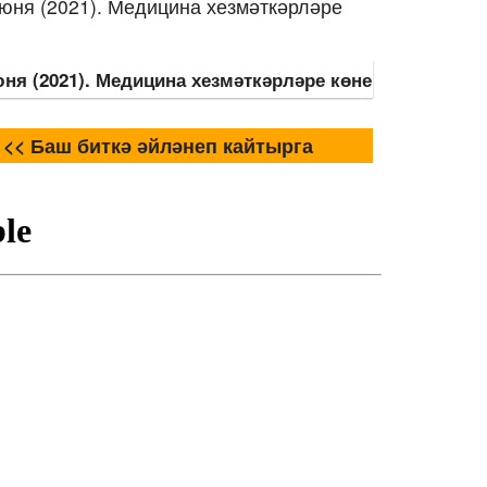
юня (2021). Медицина хезмәткәрләре көне
<< Баш биткә әйләнеп кайтырга