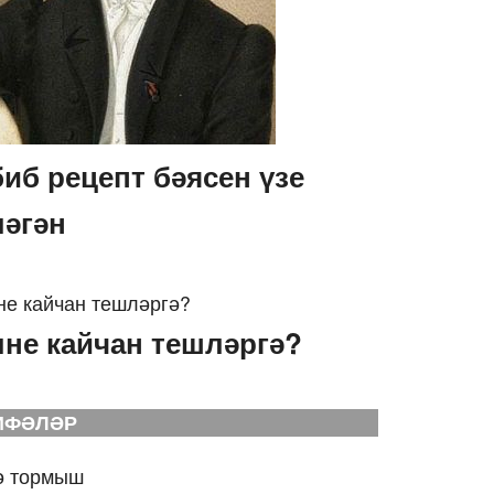
биб рецепт бәясен үзе
ләгән
лне кайчан тешләргә?
ИФӘЛӘР
ә тормыш