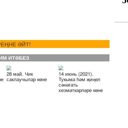
ЕҢНЕ ӘЙТ!
ИМ ИТӘБЕЗ
28 май. Чик
14 июнь (2021).
ре
саклаучылар көне
Тукыма һәм җиңел
сәнәгать
хезмәткәрләре көне