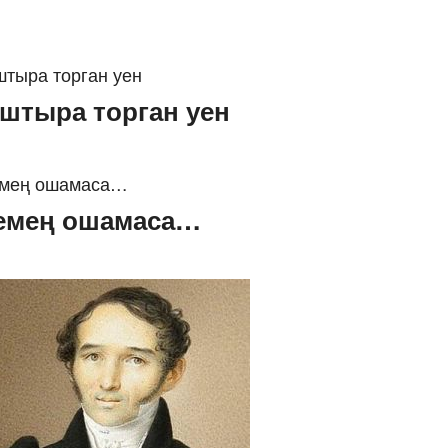
штыра торган уен
емең ошамаса…