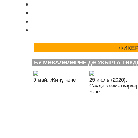
ФИКЕР
БУ МӘКАЛӘЛӘРНЕ ДӘ УКЫРГА ТӘКД
Ваш e-mail не будет опубликован.
9 май. Җиңү көне
25 июль (2020).
Сәүдә хезмәткәрлә
Комментарий
көне