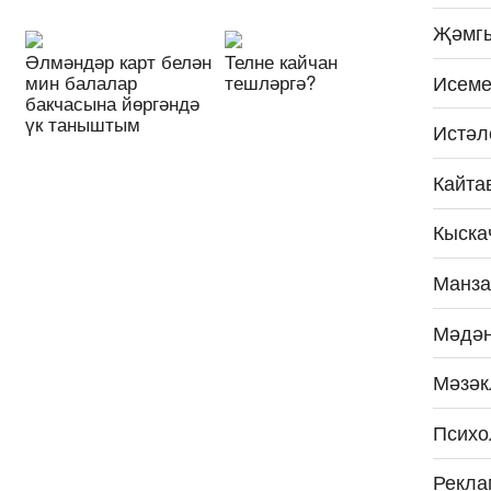
Җәмг
Әлмәндәр карт белән
Телне кайчан
мин балалар
тешләргә?
Исеме
бакчасына йөргәндә
үк таныштым
Истәл
Кайта
Кыска
Манза
Мәдән
Мәзәк
Психо
Рекла