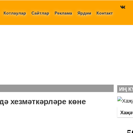
Котлаулар
Сайтлар
Реклама
Ярдәм
Контакт
ИҢ 
үдә хезмәткәрләре көне
Хаҗә