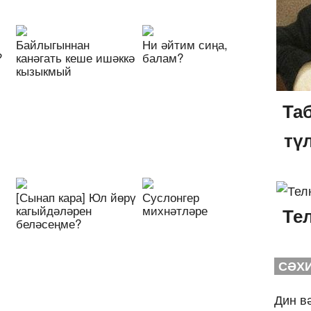
Байлыгыннан
Ни әйтим сиңа,
?
канәгать кеше ишәккә
балам?
кызыкмый
Та
тү
[Сынап кара] Юл йөрү
Суслонгер
кагыйдәләрен
михнәтләре
Те
беләсеңме?
СӘХ
Дин в