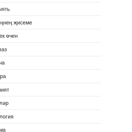
ыять
ңнең җисеме
ек өчен
ваз
ча
ра
ият
ләр
логия
ма