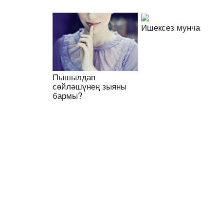
Ишексез мунча
Пышылдап
сөйләшүнең зыяны
бармы?