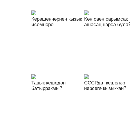
Керәшеннәрнең кызык
Көн саен сарымсак
исемнәре
ашасаң нәрсә була
Тавык кешедән
СССРда кешеләр
батырракмы?
нәрсәгә кызыккан?