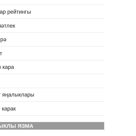
ар рейтингы
әтлек
рә
т
 кара
т яңалыклары
 карак
ЫКЛЫ ЯЗМА