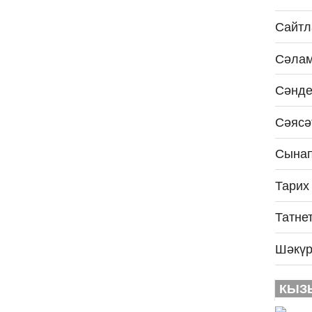
Сайтл
Сәлам
Сәнде
Сәясә
Сынап
Тарих
Татне
Шәкүр
КЫЗ