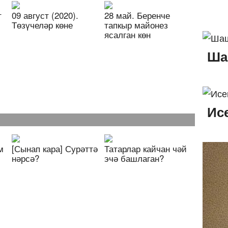
т
09 август (2020).
28 май. Беренче
Төзүчеләр көне
тапкыр майонез
ясалган көн
Ша
Ис
м
[Сынап кара] Сурәттә
Татарлар кайчан чәй
нәрсә?
эчә башлаган?