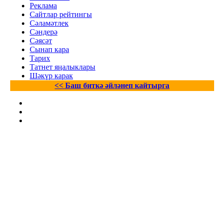
Реклама
Сайтлар рейтингы
Сәламәтлек
Сәндерә
Сәясәт
Сынап кара
Тарих
Татнет яңалыклары
Шәкүр карак
<< Баш биткә әйләнеп кайтырга