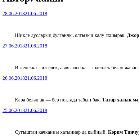
Опубликовано
28.06.2018
21.06.2018
Шикле дусларың булганчы, ялгызың калу яхшырак.
Джор
Опубликовано
27.06.2018
21.06.2018
Изгелеккә – изгелек, ә явызлыкка – гаделлек белән җавап
Опубликовано
26.06.2018
21.06.2018
Кара белән ак — бер ноктада табып бак.
Татар халык мә
Опубликовано
25.06.2018
21.06.2018
Сугыштан качканны хатыннар да кыйный.
Кәрим Тинчу