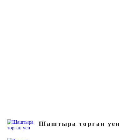
Шаштыра торган уен