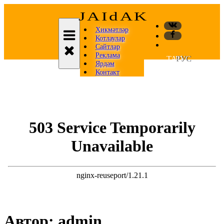
JAIdAK
Хикмәтләр
Котлаулар
Сайтлар
Реклама
|
TAT
РУС
Ярдәм
Контакт
Автор:
admin