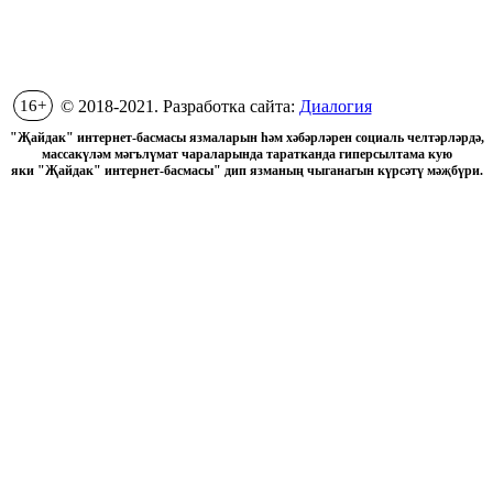
16+
© 2018-2021. Разработка сайта:
Диалогия
"Җайдак" интернет-басмасы язмаларын һәм хәбәрләрен социаль челтәрләрдә,
массакүләм мәгълүмат чараларында таратканда гиперсылтама кую
яки "Җайдак" интернет-басмасы" дип язманың чыганагын күрсәтү мәҗбүри.