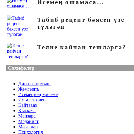
Исемең ошамаса…
Табиб рецепт бәясен үзе
түләгән
Телне кайчан тешләргә?
Сәхифәләр
Дин вә тормыш
Җәмгыять
Исемеңнең җисеме
Истәлек өчен
Кайтаваз
Кыскача
Манзара
Мәдәният
Мәзәкләр
Психология